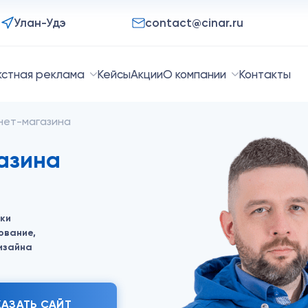
Улан-Удэ
contact@cinar.ru
кстная реклама
Кейсы
Акции
О компании
Контакты
нет-магазина
азина
ки
ование,
изайна
КАЗАТЬ САЙТ