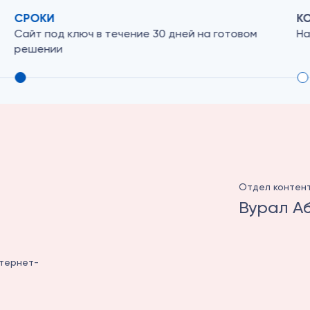
КОНТЕНТ
Б
Наличие в штате контент-отдела
Де
Отдел контен
Вурал А
нтернет-