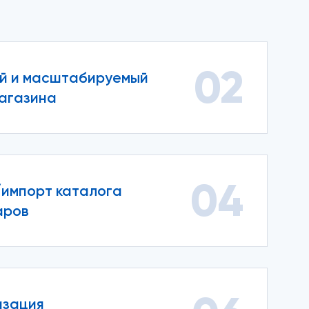
02
й и масштабируемый
агазина
04
импорт каталога
аров
изация