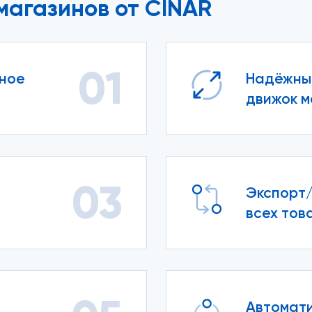
магазинов от CINAR
01
пное
Надёжны
движок м
03
Экспорт/
всех тов
Автомат